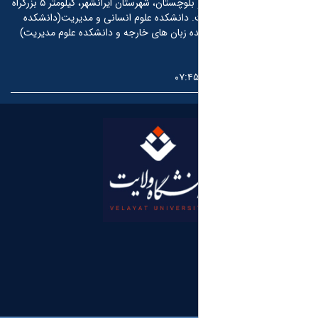
استان سیستان و بلوچستان، شهرستان ایرانشهر، کیلومتر ۵ بزرگراه
.
دانشکده علوم انسانی و مدیریت(دانشکده
ده زبان های خارجه و دانشکده علوم مدیریت)