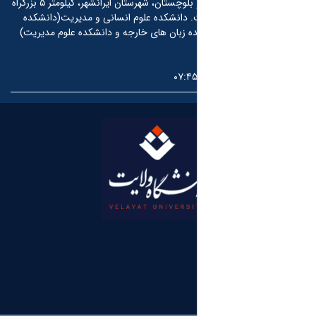
استان سیستان و بلوچستان، شهرستان ایرانشهر، کیلومتر ۵ بزرگراه
.
دانشکده علوم انسانی و مدیریت(دانشکده
ده زبان های خارجه و دانشکده علوم مدیریت)